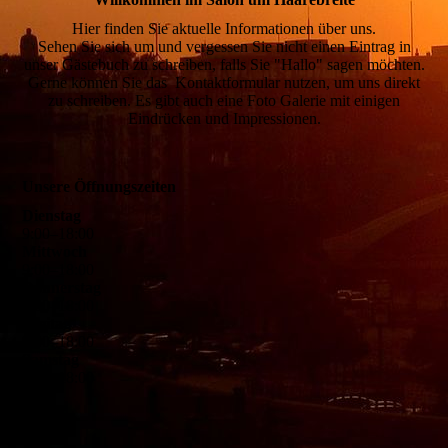
Hier finden Sie aktuelle Informationen
über uns
.
Sehen Sie sich um und vergessen Sie nicht einen Eintrag in
unser
Gästebuch
zu schreiben, falls Sie "Hallo" sagen möchten.
Gerne können Sie das
Kontaktformular
nutzen, um uns direkt
zu schreiben.
Es gibt auch eine Foto Galerie mit einigen
Eindrücken und Impressionen.
Unsere Öffnungszeiten
Dienstag
9
:
00
–
18
:
00
Mittwoch
9
:
00
–
18
:
00
Donnerstag
9
:
00
–
18
:
00
Freitag
9
:
00
–
18
:
00
Samstag
9
:
00
–
18
:
00