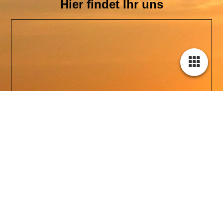
Hier findet Ihr uns
Cookie-Einstellungen
Diese Webseite verwendet Cookies, um Besuchern ein optimales
Nutzererlebnis zu bieten. Bestimmte Inhalte von Drittanbietern werden
nur angezeigt, wenn die entsprechende Option aktiviert ist. Die
Datenverarbeitung kann dann auch in einem Drittland erfolgen.
Weitere Informationen hierzu in der Datenschutzerklärung.
Technisch notwendige
Diese Cookies sind zum Betrieb der Webseite notwendig, z.B. zum
Schutz vor Hackerangriffen und zur Gewährleistung eines
konsistenten und der Nachfrage angepassten Erscheinungsbilds der
Seite.
Analytische
Diese Cookies werden verwendet, um das Nutzererlebnis weiter zu