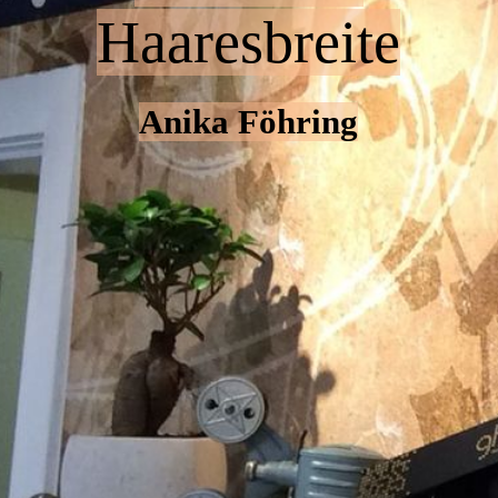
Haaresbreite
Anika Föhring